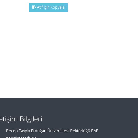
Atıf İçin Kopyala
letişim Bilgileri
Recep Tayyip Erdoğan Üniversitesi Rektörlüğü BAP