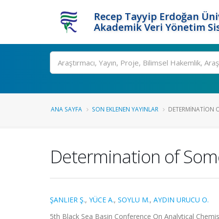
Recep Tayyip Erdoğan Üniv
Akademik Veri Yönetim Si
Ara
ANA SAYFA
SON EKLENEN YAYINLAR
DETERMINATION O
Determination of Some
ŞANLIER Ş.
,
YÜCE A.
,
SOYLU M.
,
AYDIN URUCU O.
5th Black Sea Basin Conference On Analytical Chemistry