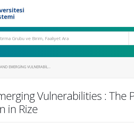
ersitesi
stemi
 AND EMERGING VULNERABIL...
merging Vulnerabilities : The 
n in Rize