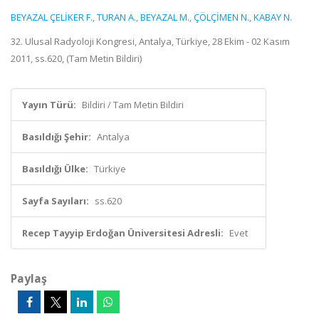
BEYAZAL ÇELİKER F.
,
TURAN A.
,
BEYAZAL M.
,
ÇÖLÇİMEN N.
,
KABAY N.
32. Ulusal Radyoloji Kongresi, Antalya, Türkiye, 28 Ekim - 02 Kasım
2011, ss.620, (Tam Metin Bildiri)
Yayın Türü:
Bildiri / Tam Metin Bildiri
Basıldığı Şehir:
Antalya
Basıldığı Ülke:
Türkiye
Sayfa Sayıları:
ss.620
Recep Tayyip Erdoğan Üniversitesi Adresli:
Evet
Paylaş