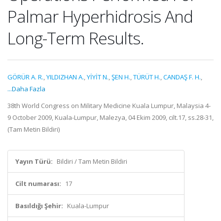
Palmar Hyperhidrosis And
Long-Term Results.
GÖRÜR A. R.
,
YILDIZHAN A.
,
YİYİT N.
,
ŞEN H.
,
TÜRÜT H.
,
CANDAŞ F. H.
,
...Daha Fazla
38th World Congress on Military Medicine Kuala Lumpur, Malaysia 4-
9 October 2009, Kuala-Lumpur, Malezya, 04 Ekim 2009, cilt.17, ss.28-31,
(Tam Metin Bildiri)
Yayın Türü:
Bildiri / Tam Metin Bildiri
Cilt numarası:
17
Basıldığı Şehir:
Kuala-Lumpur