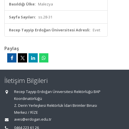
Basıldığı Ülke:
Malezya
Sayfa Sayıları:
ss.28-31
Recep Tayyip Erdoğan Üniversitesi Adresli:
Evet
Paylaş
İletişim Bilgileri
Recep Tayyip Erdoğan Üniversitesi Rektörlüğü BAP
Koordinatörlüğü
Z. Derin Yerleşkesi Rektörlük İdari Birimler Binası
Merkez / RİZE
aves@erdogan.edu.tr
0464 223 61 26