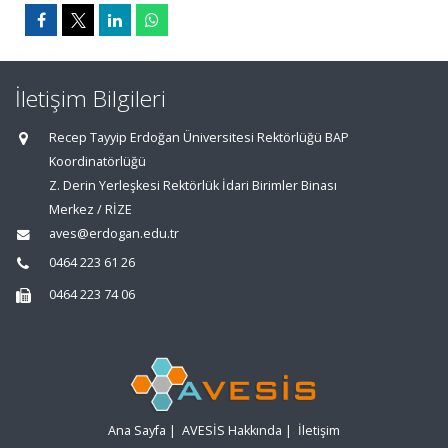
İletişim Bilgileri
Recep Tayyip Erdoğan Üniversitesi Rektörlüğü BAP
Koordinatörlüğü
Z. Derin Yerleşkesi Rektörlük İdari Birimler Binası
Merkez / RİZE
aves@erdogan.edu.tr
0464 223 61 26
0464 223 74 06
Ana Sayfa
|
AVESİS Hakkında
|
İletişim