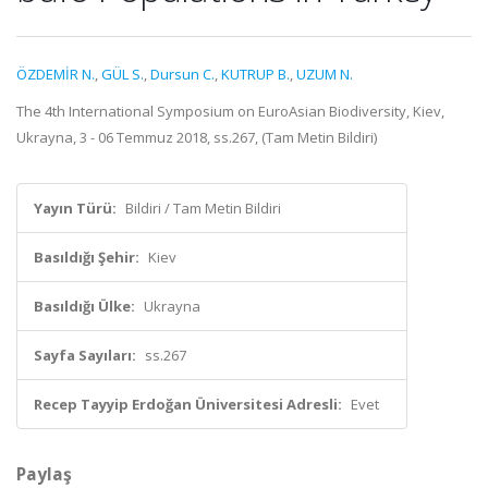
ÖZDEMİR N.
,
GÜL S.
,
Dursun C.
,
KUTRUP B.
,
UZUM N.
The 4th International Symposium on EuroAsian Biodiversity, Kiev,
Ukrayna, 3 - 06 Temmuz 2018, ss.267, (Tam Metin Bildiri)
Yayın Türü:
Bildiri / Tam Metin Bildiri
Basıldığı Şehir:
Kiev
Basıldığı Ülke:
Ukrayna
Sayfa Sayıları:
ss.267
Recep Tayyip Erdoğan Üniversitesi Adresli:
Evet
Paylaş