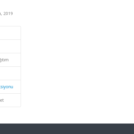
n, 2019
ğıtım
ksiyonu
et