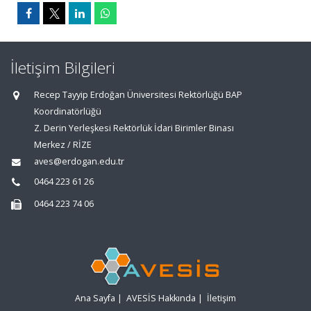
İletişim Bilgileri
Recep Tayyip Erdoğan Üniversitesi Rektörlüğü BAP
Koordinatörlüğü
Z. Derin Yerleşkesi Rektörlük İdari Birimler Binası
Merkez / RİZE
aves@erdogan.edu.tr
0464 223 61 26
0464 223 74 06
Ana Sayfa
|
AVESİS Hakkında
|
İletişim