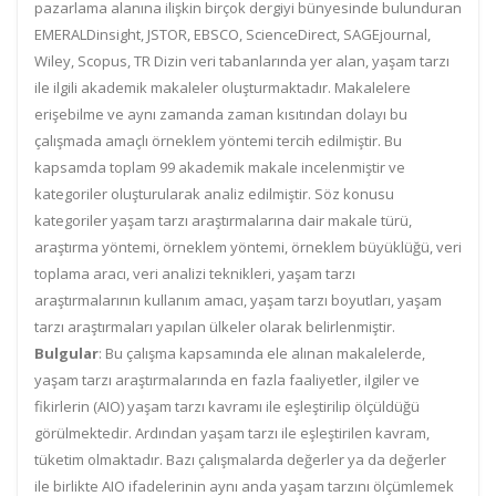
pazarlama alanına ilişkin birçok dergiyi bünyesinde bulunduran
EMERALDinsight, JSTOR, EBSCO, ScienceDirect, SAGEjournal,
Wiley, Scopus, TR Dizin veri tabanlarında yer alan, yaşam tarzı
ile ilgili akademik makaleler oluşturmaktadır. Makalelere
erişebilme ve aynı zamanda zaman kısıtından dolayı bu
çalışmada amaçlı örneklem yöntemi tercih edilmiştir. Bu
kapsamda toplam 99 akademik makale incelenmiştir ve
kategoriler oluşturularak analiz edilmiştir. Söz konusu
kategoriler yaşam tarzı araştırmalarına dair makale türü,
araştırma yöntemi, örneklem yöntemi, örneklem büyüklüğü, veri
toplama aracı, veri analizi teknikleri, yaşam tarzı
araştırmalarının kullanım amacı, yaşam tarzı boyutları, yaşam
tarzı araştırmaları yapılan ülkeler olarak belirlenmiştir.
Bulgular
: Bu çalışma kapsamında ele alınan makalelerde,
yaşam tarzı araştırmalarında en fazla faaliyetler, ilgiler ve
fikirlerin (AIO) yaşam tarzı kavramı ile eşleştirilip ölçüldüğü
görülmektedir. Ardından yaşam tarzı ile eşleştirilen kavram,
tüketim olmaktadır. Bazı çalışmalarda değerler ya da değerler
ile birlikte AIO ifadelerinin aynı anda yaşam tarzını ölçümlemek