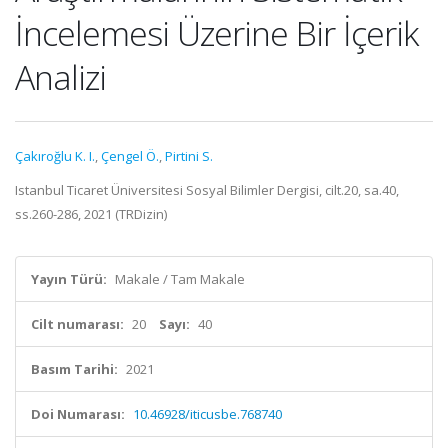
İncelemesi Üzerine Bir İçerik
Analizi
Çakıroğlu K. I.
,
Çengel Ö.
,
Pirtini S.
Istanbul Ticaret Üniversitesi Sosyal Bilimler Dergisi, cilt.20, sa.40,
ss.260-286, 2021 (TRDizin)
Yayın Türü:
Makale / Tam Makale
Cilt numarası:
20
Sayı:
40
Basım Tarihi:
2021
Doi Numarası:
10.46928/iticusbe.768740