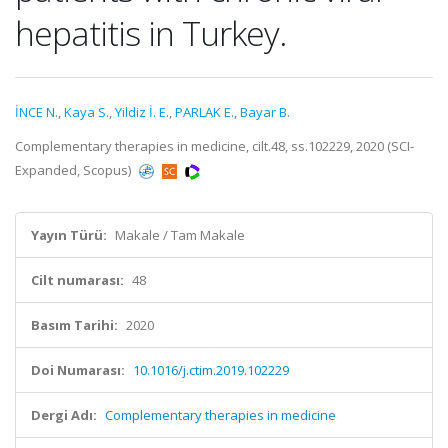
hepatitis in Turkey.
İNCE N.
,
Kaya S.
,
Yildiz İ. E.
,
PARLAK E.
,
Bayar B.
Complementary therapies in medicine, cilt.48, ss.102229, 2020 (SCI-
Expanded, Scopus)
Yayın Türü:
Makale / Tam Makale
Cilt numarası:
48
Basım Tarihi:
2020
Doi Numarası:
10.1016/j.ctim.2019.102229
Dergi Adı:
Complementary therapies in medicine