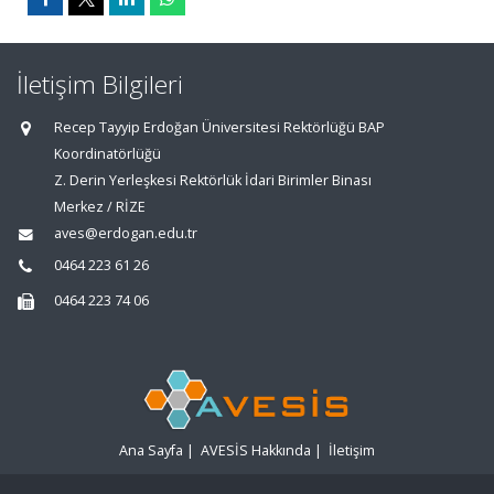
İletişim Bilgileri
Recep Tayyip Erdoğan Üniversitesi Rektörlüğü BAP
Koordinatörlüğü
Z. Derin Yerleşkesi Rektörlük İdari Birimler Binası
Merkez / RİZE
aves@erdogan.edu.tr
0464 223 61 26
0464 223 74 06
Ana Sayfa
|
AVESİS Hakkında
|
İletişim