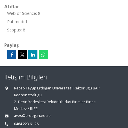
Atıflar
Web of Science: 8
Pubmed: 1
Scopus: 8
Paylaş
İletişim Bilgileri
Recep Tayyip Erdoğan Üniversitesi Rektörlüğü BAP
Koordinatörlüğü
Z. Derin Yerleşkesi Rektörlük İdari Birimler Binası
Merkez / RİZE
aves@erdogan.edu.tr
0464 223 61 26