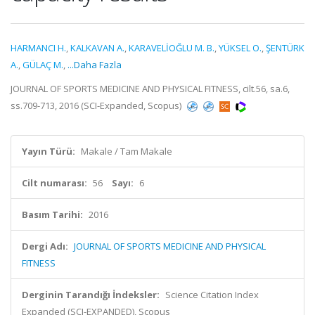
HARMANCI H.
,
KALKAVAN A.
,
KARAVELİOĞLU M. B.
,
YÜKSEL O.
,
ŞENTÜRK
A.
,
GÜLAÇ M.
,
...Daha Fazla
JOURNAL OF SPORTS MEDICINE AND PHYSICAL FITNESS, cilt.56, sa.6,
ss.709-713, 2016 (SCI-Expanded, Scopus)
Yayın Türü:
Makale / Tam Makale
Cilt numarası:
56
Sayı:
6
Basım Tarihi:
2016
Dergi Adı:
JOURNAL OF SPORTS MEDICINE AND PHYSICAL
FITNESS
Derginin Tarandığı İndeksler:
Science Citation Index
Expanded (SCI-EXPANDED), Scopus