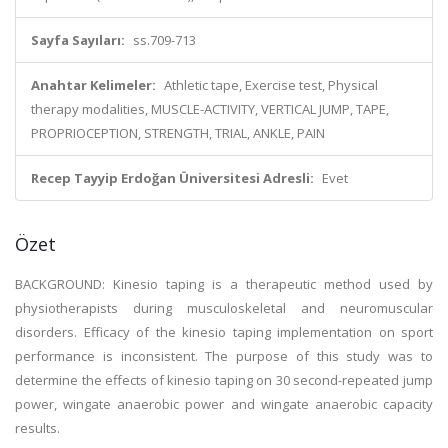
Sayfa Sayıları:
ss.709-713
Anahtar Kelimeler:
Athletic tape, Exercise test, Physical
therapy modalities, MUSCLE-ACTIVITY, VERTICAL JUMP, TAPE,
PROPRIOCEPTION, STRENGTH, TRIAL, ANKLE, PAIN
Recep Tayyip Erdoğan Üniversitesi Adresli:
Evet
Özet
BACKGROUND: Kinesio taping is a therapeutic method used by
physiotherapists during musculoskeletal and neuromuscular
disorders. Efficacy of the kinesio taping implementation on sport
performance is inconsistent. The purpose of this study was to
determine the effects of kinesio taping on 30 second-repeated jump
power, wingate anaerobic power and wingate anaerobic capacity
results.