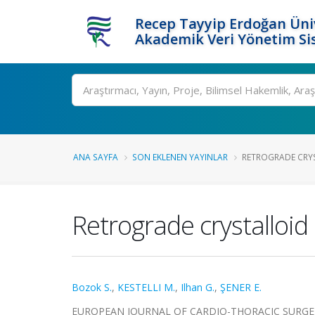
Recep Tayyip Erdoğan Üniv
Akademik Veri Yönetim Si
Ara
ANA SAYFA
SON EKLENEN YAYINLAR
RETROGRADE CRYS
Retrograde crystalloid
Bozok S.
,
KESTELLI M.
,
Ilhan G.
,
ŞENER E.
EUROPEAN JOURNAL OF CARDIO-THORACIC SURGERY, ci