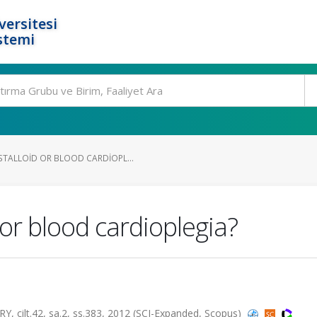
ersitesi
stemi
TALLOID OR BLOOD CARDIOPL...
 or blood cardioplegia?
lt.42, sa.2, ss.383, 2012 (SCI-Expanded, Scopus)