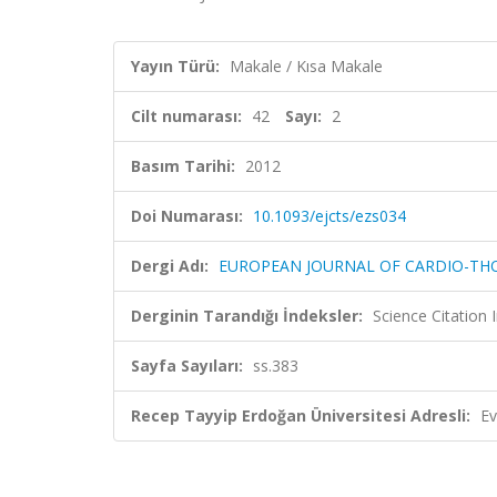
Yayın Türü:
Makale / Kısa Makale
Cilt numarası:
42
Sayı:
2
Basım Tarihi:
2012
Doi Numarası:
10.1093/ejcts/ezs034
Dergi Adı:
EUROPEAN JOURNAL OF CARDIO-TH
Derginin Tarandığı İndeksler:
Science Citation
Sayfa Sayıları:
ss.383
Recep Tayyip Erdoğan Üniversitesi Adresli:
Ev