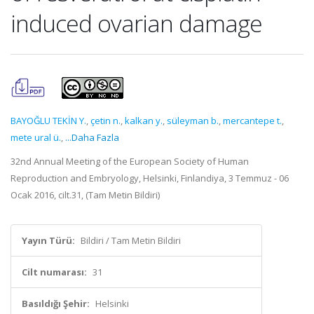
induced ovarian damage
BAYOĞLU TEKİN Y.
,
çetin n.
,
kalkan y.
,
süleyman b.
,
mercantepe t.
,
mete ural ü.
,
...Daha Fazla
32nd Annual Meeting of the European Society of Human
Reproduction and Embryology, Helsinki, Finlandiya, 3 Temmuz - 06
Ocak 2016, cilt.31, (Tam Metin Bildiri)
Yayın Türü:
Bildiri / Tam Metin Bildiri
Cilt numarası:
31
Basıldığı Şehir:
Helsinki