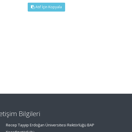
Atıf İçin Kopyala
letişim Bilgileri
Recep Tayyip Erdoğan Üniversitesi Rektörlüğü BAP