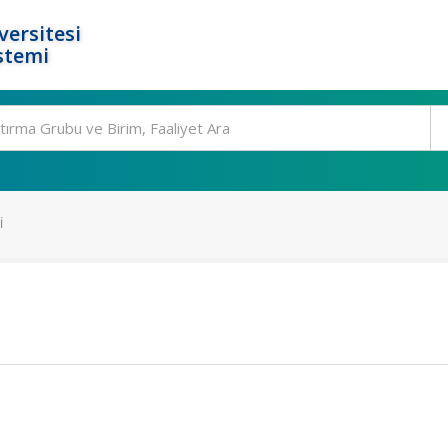
ersitesi
stemi
I