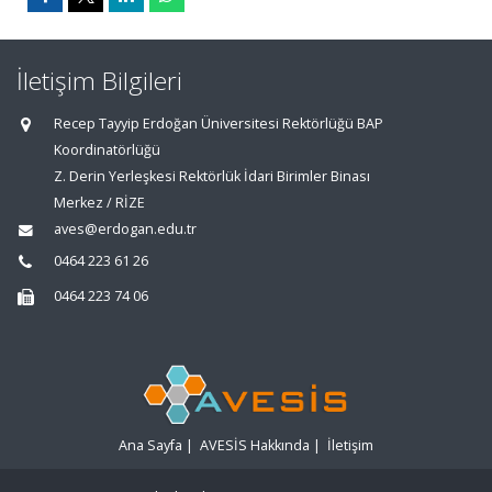
İletişim Bilgileri
Recep Tayyip Erdoğan Üniversitesi Rektörlüğü BAP
Koordinatörlüğü
Z. Derin Yerleşkesi Rektörlük İdari Birimler Binası
Merkez / RİZE
aves@erdogan.edu.tr
0464 223 61 26
0464 223 74 06
Ana Sayfa
|
AVESİS Hakkında
|
İletişim