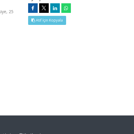
iye, 25
Atıf İçin Kopyala