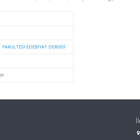
T FAKÜLTESİ EDEBİYAT DERGİSİ
et
İ