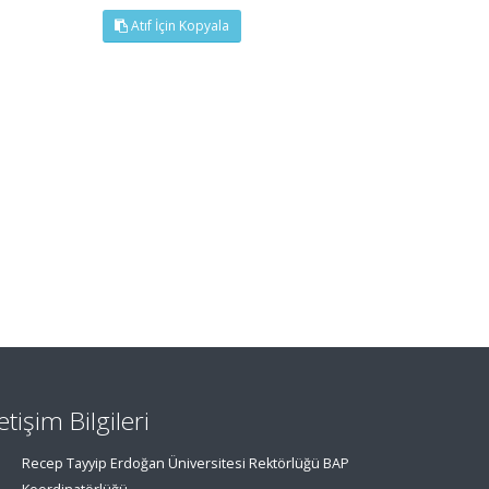
Atıf İçin Kopyala
letişim Bilgileri
Recep Tayyip Erdoğan Üniversitesi Rektörlüğü BAP