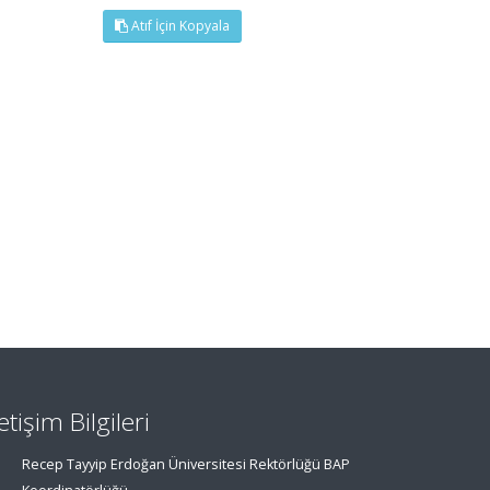
Atıf İçin Kopyala
letişim Bilgileri
Recep Tayyip Erdoğan Üniversitesi Rektörlüğü BAP