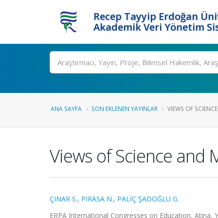
Recep Tayyip Erdoğan Üniv
Akademik Veri Yönetim Si
Ara
ANA SAYFA
SON EKLENEN YAYINLAR
VIEWS OF SCIENCE
Views of Science and
ÇINAR S.
,
PIRASA N.
,
PALİÇ ŞADOĞLU G.
ERPA International Congresses on Education, Atina, Yun