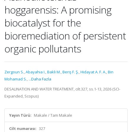
hoggarensis: A promising
biocatalyst for the
bioremediation of persistent
organic pollutants
Zergoun S.
,
Abayahia I.
,
Bakli M.
,
Beriş F. Ş.
,
Hidayat A. F. A.
,
Bin
Mohamad S.
,
...Daha Fazla
DESALINATION AND WATER TREATMENT, cilt.327, ss.1-13, 2026 (SCI-
Expanded, Scopus)
Yayın Türü:
Makale / Tam Makale
Cilt numarası:
327