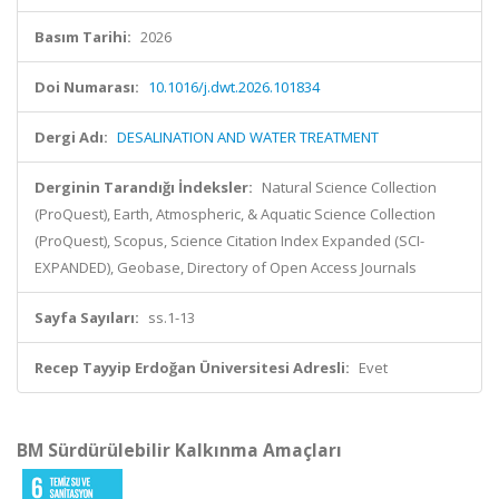
Basım Tarihi:
2026
Doi Numarası:
10.1016/j.dwt.2026.101834
Dergi Adı:
DESALINATION AND WATER TREATMENT
Derginin Tarandığı İndeksler:
Natural Science Collection
(ProQuest), Earth, Atmospheric, & Aquatic Science Collection
(ProQuest), Scopus, Science Citation Index Expanded (SCI-
EXPANDED), Geobase, Directory of Open Access Journals
Sayfa Sayıları:
ss.1-13
Recep Tayyip Erdoğan Üniversitesi Adresli:
Evet
BM Sürdürülebilir Kalkınma Amaçları