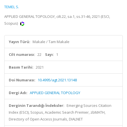
TEMEL S.
APPLIED GENERAL TOPOLOGY, cilt.22, sa.1, ss.31-46, 2021 (ESCI,
Scopus)
Yayın Türü:
Makale / Tam Makale
Cilt numarası:
22
Sayı:
1
Basım Tarihi:
2021
Doi Numarası:
10.4995/agt.2021.13148
Dergi Adı:
APPLIED GENERAL TOPOLOGY
Derginin Tarandığı İndeksler:
Emerging Sources Citation
Index (ESCI), Scopus, Academic Search Premier, zbMATH,
Directory of Open Access Journals, DIALNET