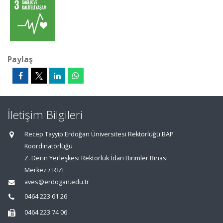
Paylaş
İletişim Bilgileri
Recep Tayyip Erdoğan Üniversitesi Rektörlüğü BAP
Koordinatörlüğü
Z. Derin Yerleşkesi Rektörlük İdari Birimler Binası
Merkez / RİZE
aves@erdogan.edu.tr
0464 223 61 26
0464 223 74 06