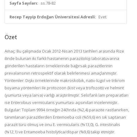
Sayfa Sayıları:
ss.78-82
Recep Tayyip Erdoğan Üniversitesi Adresli:
Evet
Özet
Amaç: Bu çalışmada Ocak 2012-Nisan 2013 tarihleri arasında Rize
ilinde bulunan iki farklı hastanenin parazitoloji laboratuvarına
gönderilen hastaların örneklerinde bağırsak parazitlerinin
prevalansının retrospektif olarak belirlenmesi amaçlanmıştır.
Yöntemler: Dışkı örneklerinde makroskobik, nativ-lügol ve trikrom
boyama yöntemleri ile protozoon (kist veya trofozoiti) ve helmint
(yumurta veya larva) varlığı araştırılmıştır. Selofanlı lam preparatları
ise Enterobius vermicularis yumurtası açısından incelenmiştir.
Bulgular: Toplam 9994 örneğin 240’ında (%2,4) parazite rastlanırken,
tanımlanan parazitlerden Entemoeba coli (%59,6) en sık saptanan
parazit türü olmuş ve onu E. vermicularis (%13,0), G. intestinalis
(%12,1) ve Entamoeba histolytica/dispar (%9,6) takip etmiştir.