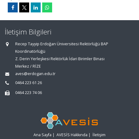
İletişim Bilgileri
Recep Tayyip Erdoğan Üniversitesi Rektörlüğü BAP
Koordinatörlüğü
Z. Derin Yerleşkesi Rektörlük İdari Birimler Binası
Merkez / RİZE
aves@erdogan.edu.tr
0464 223 61 26
0464 223 74 06
Ana Sayfa
|
AVESİS Hakkında
|
İletişim