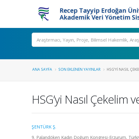
Recep Tayyip Erdoğan Üniv
Akademik Veri Yönetim Si
Ara
ANA SAYFA
SON EKLENEN YAYINLAR
HSG’YI NASIL ÇEKE
HSG’yi Nasıl Çekelim v
ŞENTÜRK Ş.
9. Palandöken Kadın Doğum Kongresi-Erzurum, Türkiye