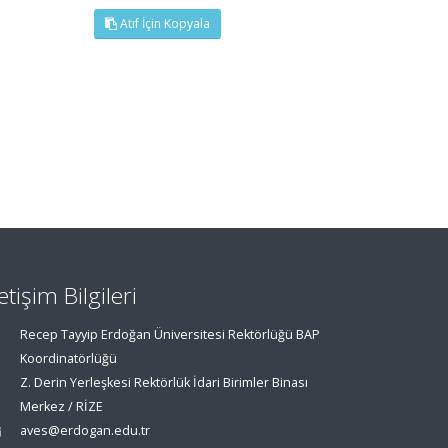
Atıf İçin Kopyala
letişim Bilgileri
Recep Tayyip Erdoğan Üniversitesi Rektörlüğü BAP
Koordinatörlüğü
Z. Derin Yerleşkesi Rektörlük İdari Birimler Binası
Merkez / RİZE
aves@erdogan.edu.tr