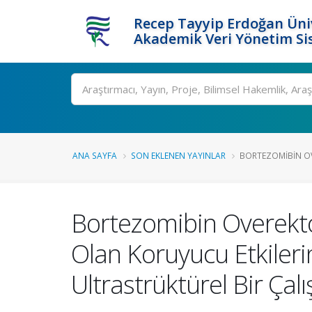
Recep Tayyip Erdoğan Üniv
Akademik Veri Yönetim Si
Ara
ANA SAYFA
SON EKLENEN YAYINLAR
BORTEZOMIBIN OV
Bortezomibin Overekt
Olan Koruyucu Etkilerin
Ultrastrüktürel Bir Çal