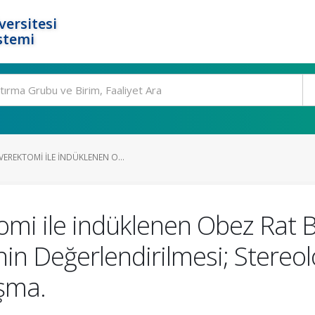
ersitesi
stemi
EREKTOMI ILE INDÜKLENEN O...
omi ile indüklenen Obez Rat 
in Değerlendirilmesi; Stereolo
ışma.