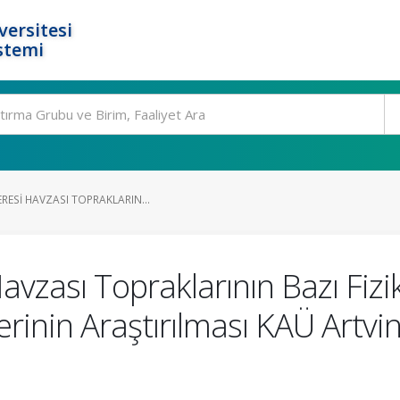
ersitesi
stemi
RESI HAVZASI TOPRAKLARIN...
vzası Topraklarının Bazı Fizikse
erinin Araştırılması KAÜ Artv