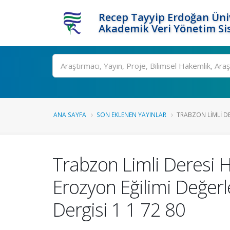
Recep Tayyip Erdoğan Üniv
Akademik Veri Yönetim Si
Ara
ANA SAYFA
SON EKLENEN YAYINLAR
TRABZON LIMLI DE
Trabzon Limli Deresi Ha
Erozyon Eğilimi Değerl
Dergisi 1 1 72 80