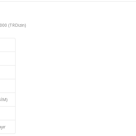
2000 (TRDizin)
BİM)
yır