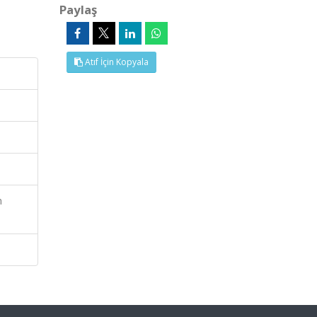
Paylaş
Atıf İçin Kopyala
h