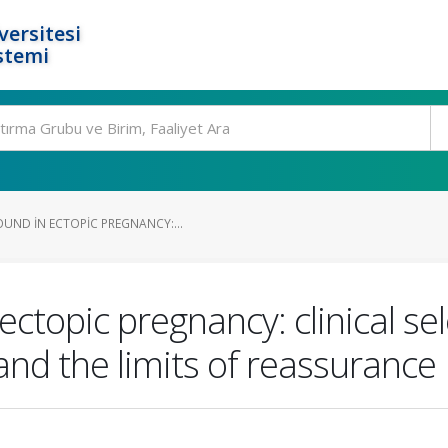
ersitesi
stemi
UND IN ECTOPIC PREGNANCY:...
ctopic pregnancy: clinical sel
nd the limits of reassurance