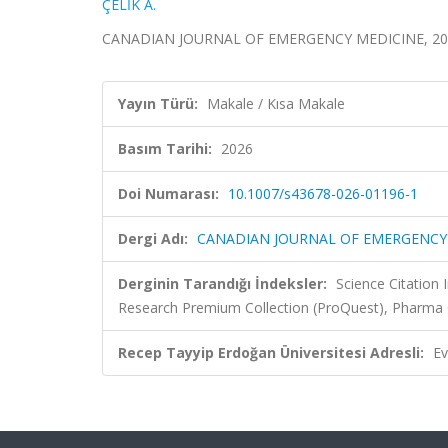
ÇELİK A.
CANADIAN JOURNAL OF EMERGENCY MEDICINE, 2026
Yayın Türü:
Makale / Kısa Makale
Basım Tarihi:
2026
Doi Numarası:
10.1007/s43678-026-01196-1
Dergi Adı:
CANADIAN JOURNAL OF EMERGENCY
Derginin Tarandığı İndeksler:
Science Citatio
Research Premium Collection (ProQuest), Pharma 
Recep Tayyip Erdoğan Üniversitesi Adresli:
Ev