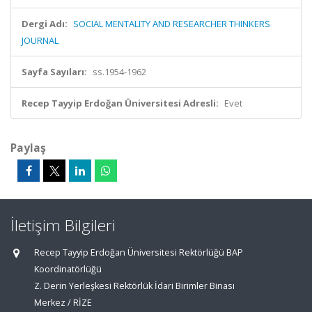
Dergi Adı:
SOCIAL MENTALITY AND RESEARCHER THINKERS
JOURNAL
Sayfa Sayıları:
ss.1954-1962
Recep Tayyip Erdoğan Üniversitesi Adresli:
Evet
Paylaş
İletişim Bilgileri
Recep Tayyip Erdoğan Üniversitesi Rektörlüğü BAP
Koordinatörlüğü
Z. Derin Yerleşkesi Rektörlük İdari Birimler Binası
Merkez / RİZE