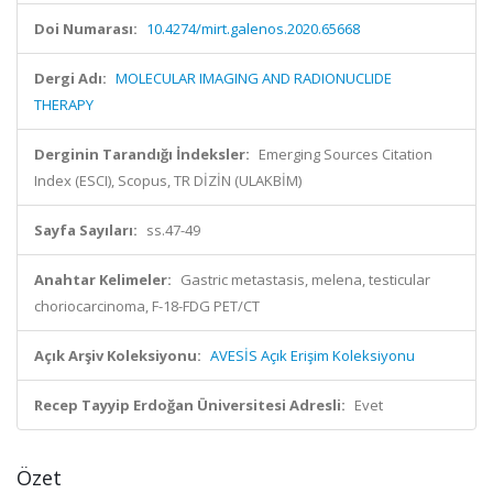
Doi Numarası:
10.4274/mirt.galenos.2020.65668
Dergi Adı:
MOLECULAR IMAGING AND RADIONUCLIDE
THERAPY
Derginin Tarandığı İndeksler:
Emerging Sources Citation
Index (ESCI), Scopus, TR DİZİN (ULAKBİM)
Sayfa Sayıları:
ss.47-49
Anahtar Kelimeler:
Gastric metastasis, melena, testicular
choriocarcinoma, F-18-FDG PET/CT
Açık Arşiv Koleksiyonu:
AVESİS Açık Erişim Koleksiyonu
Recep Tayyip Erdoğan Üniversitesi Adresli:
Evet
Özet