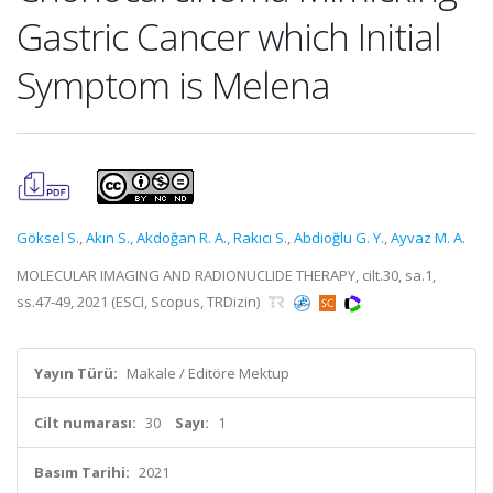
Gastric Cancer which Initial
Symptom is Melena
Göksel S.
,
Akın S.
,
Akdoğan R. A.
,
Rakıcı S.
,
Abdioğlu G. Y.
,
Ayvaz M. A.
MOLECULAR IMAGING AND RADIONUCLIDE THERAPY, cilt.30, sa.1,
ss.47-49, 2021 (ESCI, Scopus, TRDizin)
Yayın Türü:
Makale / Editöre Mektup
Cilt numarası:
30
Sayı:
1
Basım Tarihi:
2021