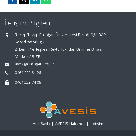
İletişim Bilgileri
Recep Tayyip Erdoğan Üniversitesi Rektörlüğü BAP
Koordinatörlüğü
Z. Derin Yerleşkesi Rektörlük İdari Birimler Binası
Merkez / RİZE
aves@erdogan.edu.tr
0464 223 61 26
0464 223 74 06
Ana Sayfa
|
AVESİS Hakkında
|
İletişim