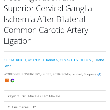
Superior Cervical Ganglia
Ischemia After Bilateral
Common Carotid Artery
Ligation
KILIC M.
,
KILIC B.
,
AYDIN M. D.
,
Kanat A.
,
YILMAZ I.
,
ESEOGLU M.
,
...Daha
Fazla
WORLD NEUROSURGERY, cilt.125, 2019 (SCI-Expanded, Scopus)
Yayın Türü:
Makale / Tam Makale
Cilt numarası:
125