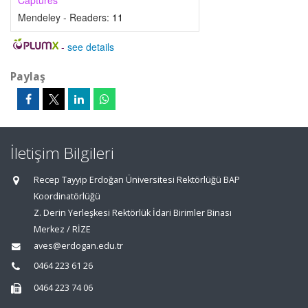
Captures
Mendeley - Readers:
11
-
see details
Paylaş
İletişim Bilgileri
Recep Tayyip Erdoğan Üniversitesi Rektörlüğü BAP
Koordinatörlüğü
Z. Derin Yerleşkesi Rektörlük İdari Birimler Binası
Merkez / RİZE
aves@erdogan.edu.tr
0464 223 61 26
0464 223 74 06