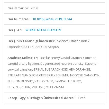
Basım Tarihi:
2019
Doi Numarası:
10.1016/j.wneu.2019.01.144
Dergi Adı:
WORLD NEUROSURGERY
Derginin Tarandığı İndeksler:
Science Citation Index
Expanded (SCI-EXPANDED), Scopus
Anahtar Kelimeler:
Basilar artery vasodilatation, Common
carotid artery ligation, Degenerated neuron density, Superior
cervical ganglion, SPINAL SUBARACHNOID HEMORRHAGE,
STELLATE GANGLION, CEREBRAL-ISCHEMIA, NODOSE GANGLION,
NEURON DENSITY, VASOSPASM, SYMPATHECTOMY,
DEGENERATION, VOLUME, MECHANISM
Recep Tayyip Erdoğan Üniversitesi Adresli:
Evet