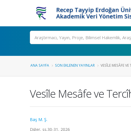
Recep Tayyip Erdoğan Üniv
Akademik Veri Yönetim Si
Ara
ANA SAYFA
SON EKLENEN YAYINLAR
VESÎLE MESÂFE VE 
Vesîle Mesâfe ve Tercî
Baş M. Ş.
Diğer, ss.30-31, 2026