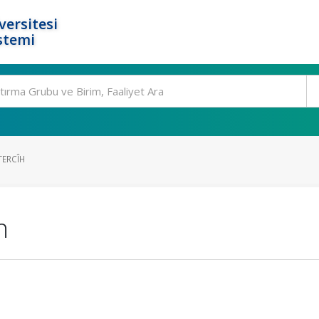
ersitesi
stemi
TERCÎH
h