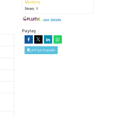
Mentions
News:
1
-
see details
Paylaş
Atıf İçin Kopyala