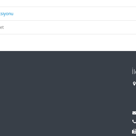
ksiyonu
et
İ