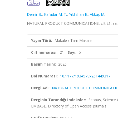
Demir B.
,
Kafadar M. T.
,
Yıldızhan E.
,
Akkuş M.
NATURAL PRODUCT COMMUNICATIONS, cilt.21, sa.5, 
Yayın Türü:
Makale / Tam Makale
Cilt numarası:
21
Sayı:
5
Basım Tarihi:
2026
Doi Numarası:
10.1177/1934578x261449317
Dergi Adı:
NATURAL PRODUCT COMMUNICATI
Derginin Tarandığı İndeksler:
Scopus, Science 
EMBASE, Directory of Open Access Journals
Sayfa Sayıları:
ss.1-12