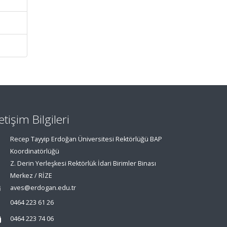
letişim Bilgileri
Recep Tayyip Erdoğan Üniversitesi Rektörlüğü BAP
Koordinatörlüğü
Z. Derin Yerleşkesi Rektörlük İdari Birimler Binası
Merkez / RİZE
aves@erdogan.edu.tr
0464 223 61 26
0464 223 74 06