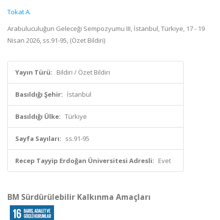
Tokat A.
Arabuluculuğun Geleceği Sempozyumu III, İstanbul, Türkiye, 17 - 19
Nisan 2026, ss.91-95, (Özet Bildiri)
Yayın Türü:
Bildiri / Özet Bildiri
Basıldığı Şehir:
İstanbul
Basıldığı Ülke:
Türkiye
Sayfa Sayıları:
ss.91-95
Recep Tayyip Erdoğan Üniversitesi Adresli:
Evet
BM Sürdürülebilir Kalkınma Amaçları