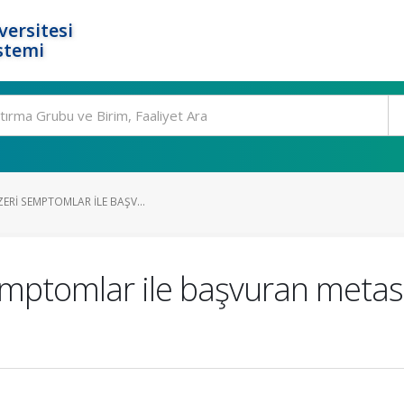
ersitesi
stemi
ZERI SEMPTOMLAR ILE BAŞV...
emptomlar ile başvuran metast