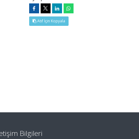
Atıf İçin Kopyala
letişim Bilgileri