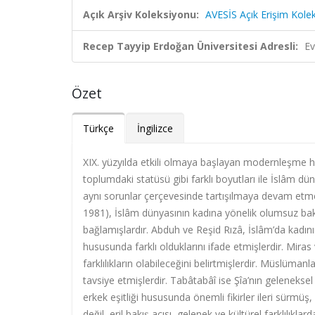
Açık Arşiv Koleksiyonu:
AVESİS Açık Erişim Kole
Recep Tayyip Erdoğan Üniversitesi Adresli:
Ev
Özet
Türkçe
İngilizce
XIX. yüzyılda etkili olmaya başlayan modernleşme har
toplumdaki statüsü gibi farklı boyutları ile İslâm 
aynı sorunlar çerçevesinde tartışılmaya devam etm
1981), İslâm dünyasının kadına yönelik olumsuz bak
bağlamışlardır. Abduh ve Reşid Rızâ, İslâm’da kadının
hususunda farklı olduklarını ifade etmişlerdir. Miras 
farklılıkların olabileceğini belirtmişlerdir. Müslüma
tavsiye etmişlerdir. Tabâtabâî ise Şîa’nın gelenekse
erkek eşitliği hususunda önemli fikirler ileri sürmüş
değil, eril bakış açısı, gelenek ve kültürel farklılıkl