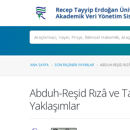
Recep Tayyip Erdoğan Üniv
Akademik Veri Yönetim Si
Ara
ANA SAYFA
SON EKLENEN YAYINLAR
ABDUH-REŞID RIZÂ 
Abduh-Reşid Rızâ ve T
Yaklaşımlar