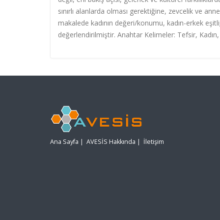
sınırlı alanlarda olması gerektiğine, zevcelik ve annel
makalede kadının değeri/konumu, kadın-erkek eşitliği
değerlendirilmiştir. Anahtar Kelimeler: Tefsir, Kadın
Ana Sayfa
|
AVESİS Hakkında
|
İletişim