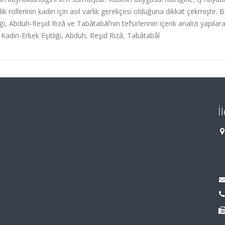
ik rollerinin kadın için asıl varlık gerekçesi olduğuna dikkat çekmiştir. 
, Abduh-Reşid Rızâ ve Tabâtabâî’nin tefsirlerinin içerik analizi yapılar
, Kadın-Erkek Eşitliği, Abduh, Reşid Rızâ, Tabâtabâî
İ