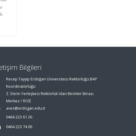
Bu
ak
letişim Bilgileri
Recep Tayyip Erdoğan Üniversitesi Rektörlüğü BAP
Koordinatörlüğü
Z. Derin Yerleşkesi Rektörlük İdari Birimler Binası
Merkez / RİZE
aves@erdogan.edu.tr
0464 223 61 26
0464 223 74 06