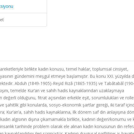
ksiyonu
et
eketleriyle birlikte kadın konusu, temel haklar, toplumsal cinsiyet,
dünyasının gündemini meşgul etmeye başlamıştır. Bu konu XXI. yüzyılda 
ektedir. Abduh (1849-1905)-Reşid Rızâ (1865-1935) ve Tabâtabâî (190
ışını, temelde Kur’an ve sahih hadis kaynaklarından uzaklaşmaya
 değerli olduğunu, fıtrat açısından erkekle eşit, sorumlulukları ve rolle
ve şahitlik gibi konularda, sosyo-ekonomik şartlar gereği, iki taraf için
nlara; Kur’an’a, sahih hadis kaynaklarına, ilk dönem saf din anlayışına d
l kadın algısının dışına çıkamamakla birlikte, kadının değeri/konumu ve 
, insanlık tarihinde problem olarak ele alınan kadın konusunun din refer
ardan kaynaklandığını ileri sürmüştür. Kadının duygusal naifliğine; iş hayat