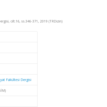
rgisi, cilt.16, ss.346-371, 2019 (TRDizin)
yat Fakültesi Dergisi
BİM)