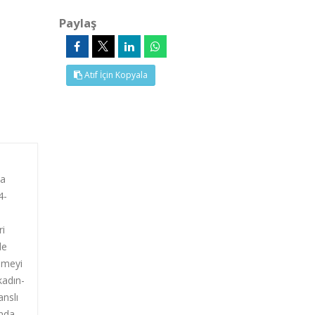
Paylaş
Atıf İçin Kopyala
da
4-
ri
de
önmeyi
kadın-
anslı
ında