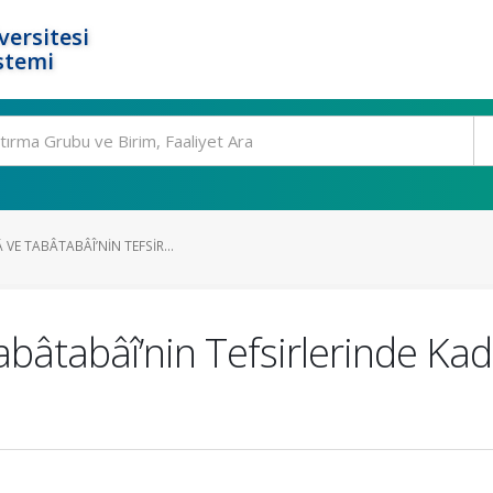
ersitesi
stemi
VE TABÂTABÂÎ’NIN TEFSIR...
abâtabâî’nin Tefsirlerinde Ka