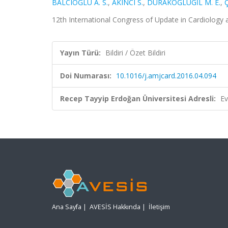
BALCIOĞLU A. S.
,
AKINCI S.
,
DURAKOĞLUGİL M. E.
,
12th International Congress of Update in Cardiology a
Yayın Türü:
Bildiri / Özet Bildiri
Doi Numarası:
10.1016/j.amjcard.2016.04.094
Recep Tayyip Erdoğan Üniversitesi Adresli:
Ev
Ana Sayfa
|
AVESİS Hakkında
|
İletişim