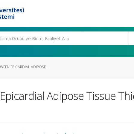
ersitesi
stemi
WEEN EPICARDIAL ADIPOSE ...
Epicardial Adipose Tissue Th