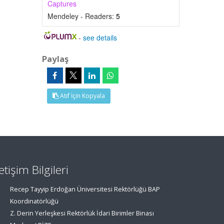
Captures
Mendeley - Readers:
5
-
see details
Paylaş
Atıf İçin Kopyala
letişim Bilgileri
Recep Tayyip Erdoğan Üniversitesi Rektörlüğü BAP
Koordinatörlüğü
Z. Derin Yerleşkesi Rektörlük İdari Birimler Binası