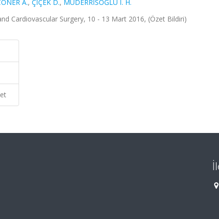
ÇONER A.
,
ÇİÇEK D.
,
MÜDERRİSOĞLU İ. H.
nd Cardiovascular Surgery, 10 - 13 Mart 2016, (Özet Bildiri)
et
İ