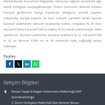
elementlerde mevsimsel değişimler olmasına rağmen önemli bir ağır
metal kirliliğiyle karşılaşılmamıştır. Fırtına Deresinin denizel ortama
karasal girdilerinin hangi oranlarda olduğuna yönelik yapılan
çalışmada, duraylı karbon ve azot izotopik işaretleri Nisan ayında
karasal sedimentin denizel sedimente katkısı ortalama % 47 iken
denizel POM'a karasal POM'un katkısı % 53 olarak belirlenmiştir. Ekim
ayında ise denizel sedimente; karasal sediment % 32, karasal POM
% 32 ve denizel POM ise % 36 oranında katkı sağladığı tespit
edilmiştir.
Paylaş
İletişim Bilgileri
Recep Tayyip Erdoğan Üniversitesi Rektörlüğü BAP
Koordinatörlüğü
Z. Derin Yerleşkesi Rektörlük İdari Birimler Binası