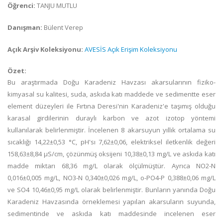
Öğrenci:
TANJU MUTLU
Danışman:
Bülent Verep
Açık Arşiv Koleksiyonu:
AVESİS Açık Erişim Koleksiyonu
Özet:
Bu araştırmada Doğu Karadeniz Havzası akarsularının fiziko-
kimyasal su kalitesi, suda, askıda katı maddede ve sedimentte eser
element düzeyleri ile Fırtına Deresi'nin Karadeniz'e taşımış olduğu
karasal girdilerinin duraylı karbon ve azot izotop yöntemi
kullanılarak belirlenmiştir. İncelenen 8 akarsuyun yıllık ortalama su
sıcaklığı 14,22±0,53 °C, pH'sı 7,62±0,06, elektriksel iletkenlik değeri
158,63±8,84 µS/cm, çözünmüş oksijeni 10,38±0,13 mg/L ve askıda katı
madde miktarı 68,36 mg/L olarak ölçülmüştür. Ayrıca NO2-N
0,016±0,005 mg/L, NO3-N 0,340±0,026 mg/L, o-PO4-P 0,388±0,06 mg/L
ve SO4 10,46±0,95 mg/L olarak belirlenmiştir. Bunların yanında Doğu
Karadeniz Havzasında örneklemesi yapılan akarsuların suyunda,
sedimentinde ve askıda katı maddesinde incelenen eser