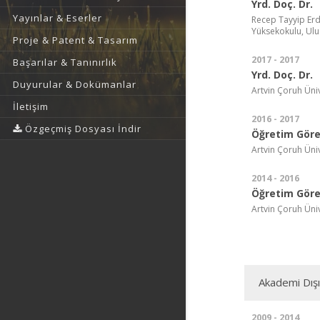
Yrd. Doç. Dr.
Yayınlar & Eserler
Recep Tayyip Erdo
Yüksekokulu, Ulus
Proje & Patent & Tasarım
2017 - 2017
Başarılar & Tanınırlık
Yrd. Doç. Dr.
Duyurular & Dokümanlar
Artvin Çoruh Üni
İletişim
2016 - 2017
Özgeçmiş Dosyası İndir
Öğretim Görev
Artvin Çoruh Üni
2014 - 2016
Öğretim Görev
Artvin Çoruh Üni
Akademi Dış
2009 - 2014