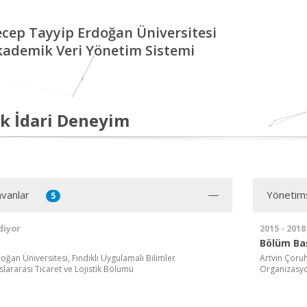
cep Tayyip Erdoğan Üniversitesi
kademik Veri Yönetim Sistemi
k İdari Deneyim
vanlar
Yönetim
5
diyor
2015 - 2018
Bölüm Ba
ğan Üniversitesi, Fındıklı Uygulamalı Bilimler
Artvin Çoru
lararası Ticaret ve Lojistik Bölümü
Organizasy