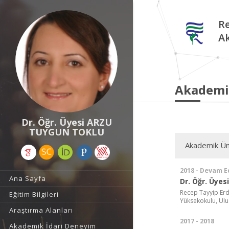
Re
A
Akademi
Dr. Öğr. Üyesi ARZU
TUYGUN TOKLU
Akademik Ün
2018 - Devam E
Ana Sayfa
Dr. Öğr. Üyesi
Recep Tayyip Erdo
Eğitim Bilgileri
Yüksekokulu, Ulus
Araştırma Alanları
2017 - 2018
Akademik İdari Deneyim