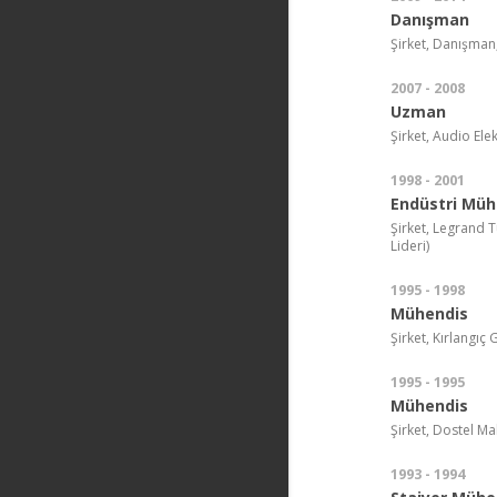
Danışman
Şirket, Danışma
2007 - 2008
Uzman
Şirket, Audio Ele
1998 - 2001
Endüstri Mühe
Şirket, Legrand 
Lideri)
1995 - 1998
Mühendis
Şirket, Kırlangıç 
1995 - 1995
Mühendis
Şirket, Dostel M
1993 - 1994