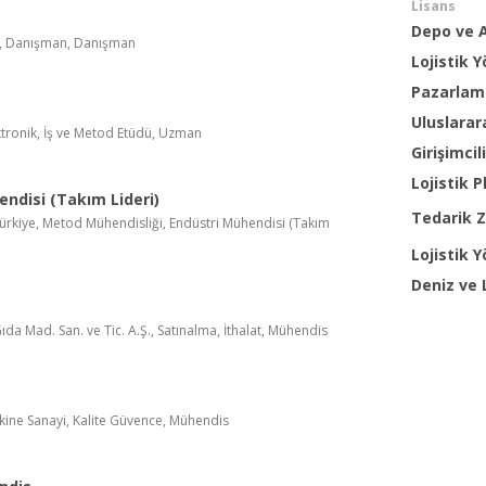
Lisans
Depo ve 
n, Danışman, Danışman
Lojistik 
Pazarlama
Uluslarar
ktronik, İş ve Metod Etüdü, Uzman
Girişimcil
Lojistik
ndisi (Takım Lideri)
Tedarik Z
Türkiye, Metod Mühendisliği, Endüstri Mühendisi (Takım
Lojistik 
Deniz ve 
Gıda Mad. San. ve Tic. A.Ş., Satınalma, İthalat, Mühendis
akine Sanayi, Kalite Güvence, Mühendis