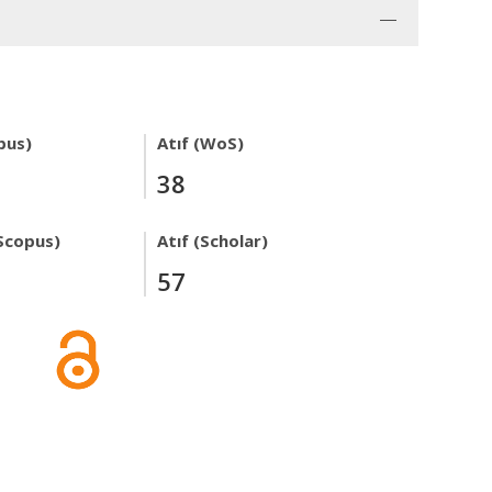
pus)
Atıf (WoS)
38
Scopus)
Atıf (Scholar)
57