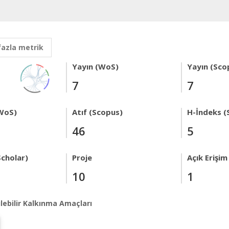
fazla metrik
Yayın (WoS)
Yayın (Sco
7
7
WoS)
Atıf (Scopus)
H-İndeks (
46
5
Scholar)
Proje
Açık Erişim
10
1
lebilir Kalkınma Amaçları