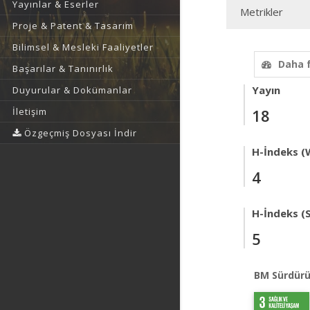
Yayınlar & Eserler
Metrikler
Proje & Patent & Tasarım
Bilimsel & Mesleki Faaliyetler
Daha 
Başarılar & Tanınırlık
Yayın
Duyurular & Dokümanlar
İletişim
18
Özgeçmiş Dosyası İndir
H-İndeks (
4
H-İndeks (
5
BM Sürdürü