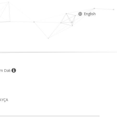
English
im Dalı
 AYÇA