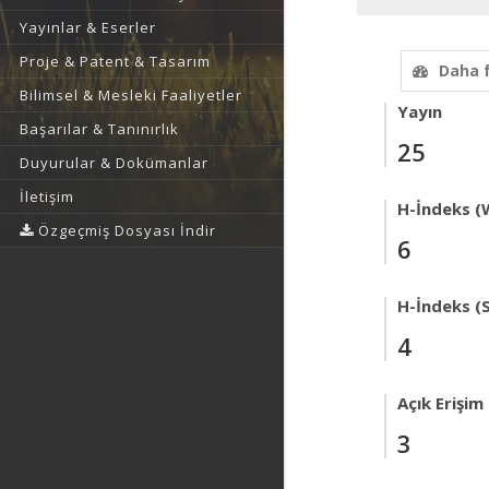
Yayınlar & Eserler
Proje & Patent & Tasarım
Daha 
Bilimsel & Mesleki Faaliyetler
Yayın
Başarılar & Tanınırlık
25
Duyurular & Dokümanlar
İletişim
H-İndeks (
Özgeçmiş Dosyası İndir
6
H-İndeks (
4
Açık Erişim
3