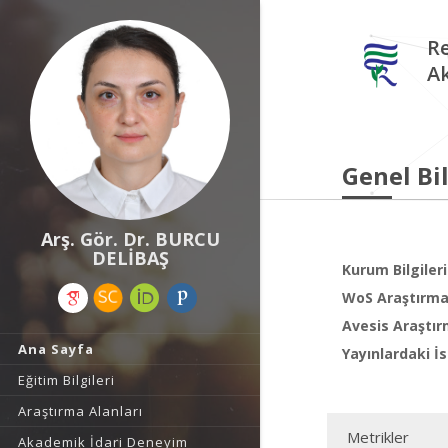
Re
A
Genel Bil
Arş. Gör. Dr. BURCU
DELİBAŞ
Kurum Bilgileri
WoS Araştırma 
Avesis Araştır
Ana Sayfa
Yayınlardaki İs
Eğitim Bilgileri
Araştırma Alanları
Metrikler
Akademik İdari Deneyim