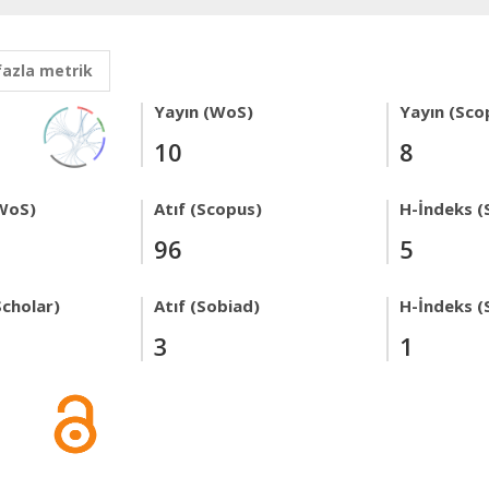
fazla metrik
Yayın (WoS)
Yayın (Sco
10
8
WoS)
Atıf (Scopus)
H-İndeks (
96
5
Scholar)
Atıf (Sobiad)
H-İndeks (
3
1