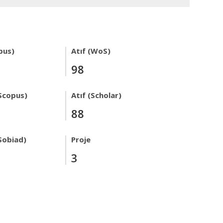
pus)
Atıf (WoS)
98
Scopus)
Atıf (Scholar)
88
Sobiad)
Proje
3