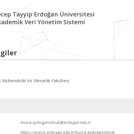
cep Tayyip Erdoğan Üniversitesi
kademik Veri Yönetim Sistemi
giler
Mühendislik Ve Mimarlık Fakültesi
:
busra.aydoganselcuk@erdogan.edu.tr
https://avesis.erdogan.edu.tr/busra.aydoganselcuk