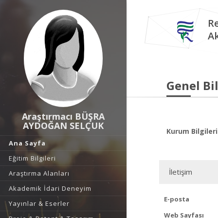
Re
A
Genel Bil
Araştırmacı BÜŞRA
AYDOĞAN SELÇUK
Kurum Bilgileri
Ana Sayfa
Eğitim Bilgileri
İletişim
Araştırma Alanları
Akademik İdari Deneyim
E-posta
Yayınlar & Eserler
Web Sayfası