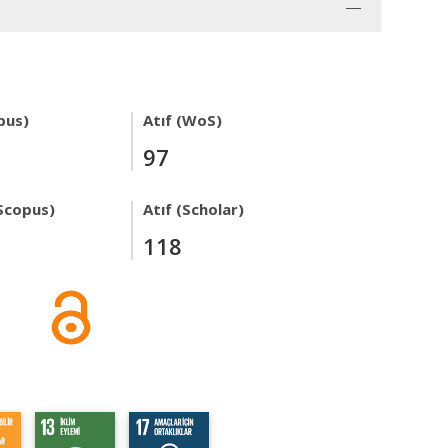
pus)
Atıf (WoS)
97
Scopus)
Atıf (Scholar)
118