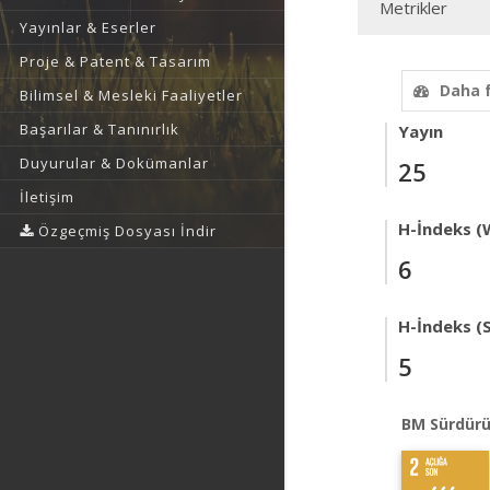
Metrikler
Yayınlar & Eserler
Proje & Patent & Tasarım
Daha 
Bilimsel & Mesleki Faaliyetler
Başarılar & Tanınırlık
Yayın
Duyurular & Dokümanlar
25
İletişim
H-İndeks (
Özgeçmiş Dosyası İndir
6
H-İndeks (
5
BM Sürdürü