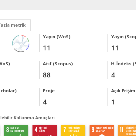
fazla metrik
Yayın (WoS)
Yayın (Sco
11
11
WoS)
Atıf (Scopus)
H-İndeks (
88
4
Scholar)
Proje
Açık Erişim
4
1
lebilir Kalkınma Amaçları