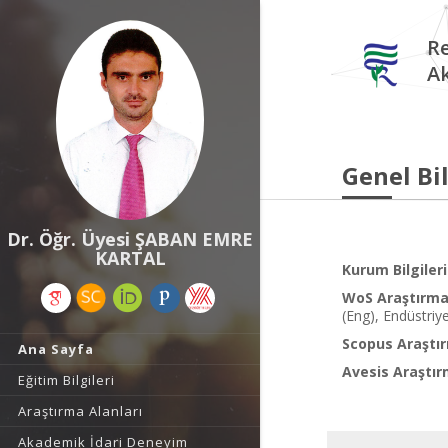
Re
A
Genel Bil
Dr. Öğr. Üyesi ŞABAN EMRE
KARTAL
Kurum Bilgileri
WoS Araştırma 
(Eng), Endüstriye
Scopus Araştır
Ana Sayfa
Avesis Araştır
Eğitim Bilgileri
Araştırma Alanları
Akademik İdari Deneyim