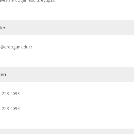
avesis.erdogan.edu.tr/eyup.kul
leri
l@erdogan.edu.tr
leri
4 223 4093
4 223 4093