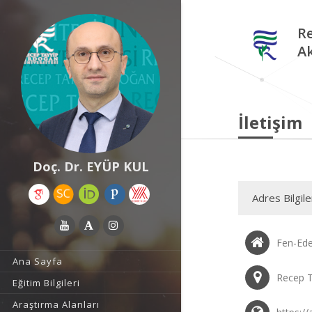
Re
A
İletişim
Doç. Dr. EYÜP KUL
Adres Bilgile
Fen-Ede
Ana Sayfa
Recep T
Eğitim Bilgileri
Araştırma Alanları