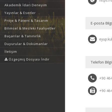
https://
Akademik İdari Deneyim
Yayınlar & Eserler
Proje & Patent & Tasarım
E-posta Bilgi
Bilimsel & Mesleki Faaliyetler
Başarılar & Tanınırlık
eyup.ku
Duyurular & Dokümanlar
İletişim
Özgeçmiş Dosyası İndir
Telefon Bilgi
+90 46
+90 46