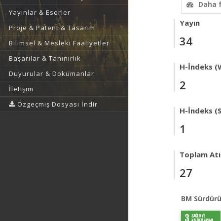
Daha 
Yayınlar & Eserler
Yayın
Proje & Patent & Tasarım
34
Bilimsel & Mesleki Faaliyetler
Başarılar & Tanınırlık
H-İndeks (
Duyurular & Dokümanlar
2
İletişim
Özgeçmiş Dosyası İndir
H-İndeks (
1
Toplam Atıf
27
BM Sürdürü