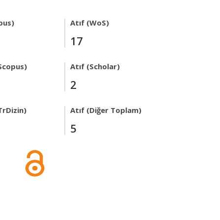
pus)
Atıf (WoS)
17
Scopus)
Atıf (Scholar)
2
TrDizin)
Atıf (Diğer Toplam)
5