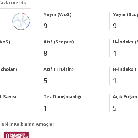
fazla metrik
Yayın (WoS)
Yayın (Sco
9
9
WoS)
Atıf (Scopus)
H-İndeks (
8
1
Scholar)
Atıf (TrDizin)
H-İndeks (
5
1
 Sayısı
Tez Danışmanlığı
Açık Erişim
1
5
lebilir Kalkınma Amaçları