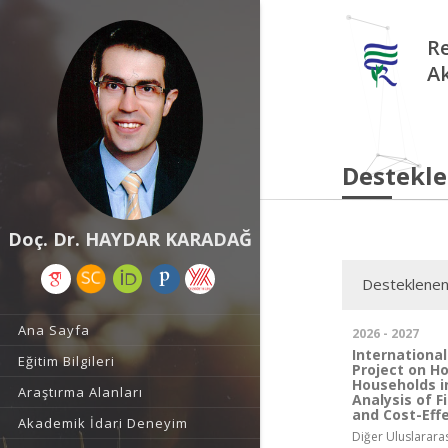
Re
A
Destekle
Doç. Dr. HAYDAR KARADAĞ
Desteklenen
Ana Sayfa
2026 - 2027
Internationa
Eğitim Bilgileri
Project on H
Households i
Araştırma Alanları
Analysis of F
and Cost-Eff
Akademik İdari Deneyim
Diğer Uluslarara