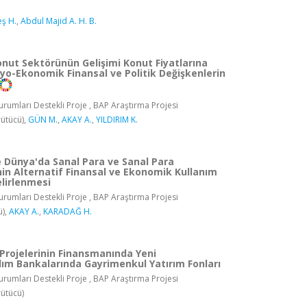
ş H.
,
Abdul Majid A. H. B.
onut Sektörünün Gelişimi Konut Fiyatlarına
yo-Ekonomik Finansal ve Politik Değişkenlerin
rumları Destekli Proje , BAP Araştırma Projesi
ütücü),
GÜN M.
,
AKAY A.
,
YILDIRIM K.
e Dünya'da Sanal Para ve Sanal Para
nin Alternatif Finansal ve Ekonomik Kullanım
elirlenmesi
rumları Destekli Proje , BAP Araştırma Projesi
ü),
AKAY A.
,
KARADAĞ H.
Projelerinin Finansmanında Yeni
ılım Bankalarında Gayrimenkul Yatırım Fonları
rumları Destekli Proje , BAP Araştırma Projesi
ütücü)