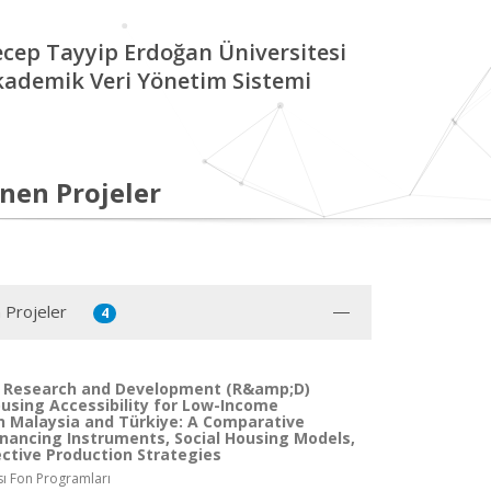
cep Tayyip Erdoğan Üniversitesi
kademik Veri Yönetim Sistemi
nen Projeler
 Projeler
4
l Research and Development (R&amp;D)
ousing Accessibility for Low-Income
n Malaysia and Türkiye: A Comparative
inancing Instruments, Social Housing Models,
ective Production Strategies
sı Fon Programları