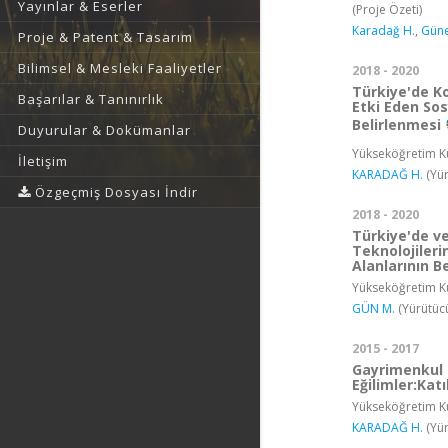
Yayınlar & Eserler
(Proje Özeti)
Karadağ H.
,
Güne
Proje & Patent & Tasarım
Bilimsel & Mesleki Faaliyetler
2018 - 2020
Türkiye'de K
Başarılar & Tanınırlık
Etki Eden Sos
Belirlenmesi
Duyurular & Dokümanlar
Yükseköğretim Ku
İletişim
KARADAĞ H.
(Yür
Özgeçmiş Dosyası İndir
2018 - 2020
Türkiye'de v
Teknolojileri
Alanlarının B
Yükseköğretim Ku
GÜN M.
(Yürütüc
2015 - 2017
Gayrimenkul 
Eğilimler:Kat
Yükseköğretim Ku
KARADAĞ H.
(Yür