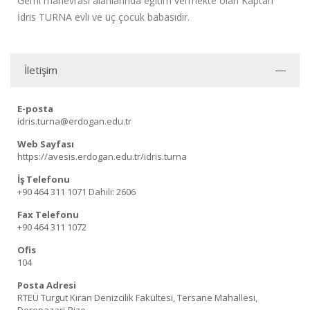
Gemi manevrası alanlarında eğitim vermekte olan Kaptan
İdris TURNA evli ve üç çocuk babasıdır.
İletişim
E-posta
idris.turna@erdogan.edu.tr
Web Sayfası
https://avesis.erdogan.edu.tr/idris.turna
İş Telefonu
+90 464 311 1071
Dahili: 2606
Fax Telefonu
+90 464 311 1072
Ofis
104
Posta Adresi
RTEÜ Turgut Kıran Denizcilik Fakültesi, Tersane Mahallesi,