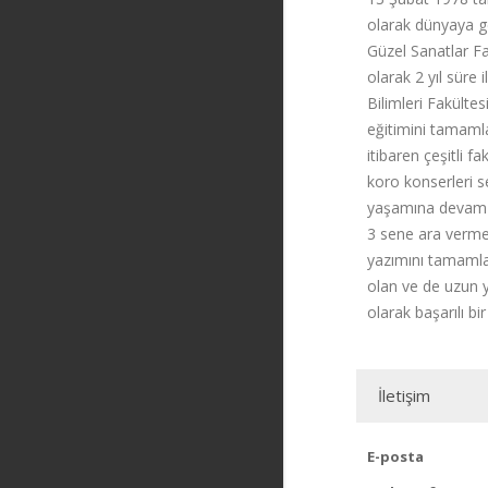
olarak dünyaya ge
Güzel Sanatlar Fa
olarak 2 yıl süre 
Bilimleri Fakülte
eğitimini tamaml
itibaren çeşitli 
koro konserleri s
yaşamına devam et
3 sene ara vermek
yazımını tamamlamı
olan ve de uzun yı
olarak başarılı bi
İletişim
E-posta