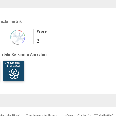
fazla metrik
Proje
3
lebilir Kalkınma Amaçları
ihinde Rize'nin Çamlıhemşin İlçesinde, yörede Çalıkoğlu ((Ça(y)loğlu)) s