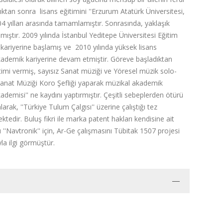
ıktan sonra lisans eğitimini ''Erzurum Atatürk Üniversitesi,
4 yılları arasında tamamlamıştır. Sonrasında, yaklaşık
pmıştır. 2009 yılında İstanbul Yeditepe Üniversitesi Eğitim
kariyerine başlamış ve 2010 yılında yüksek lisans
ademik kariyerine devam etmiştir. Göreve başladıktan
timi vermiş, sayısız Sanat müziği ve Yöresel müzik solo-
k Sanat Müziği Koro Şefliği yaparak müzikal akademik
emisi'' ne kaydını yaptırmıştır. Çeşitli sebeplerden ötürü
ak, ''Türkiye Tulum Çalgısı'' üzerine çalıştığı tez
ktedir. Buluş fikri ile marka patent hakları kendisine ait
 ''Navtronik'' için, Ar-Ge çalışmasını Tübitak 1507 projesi
yla ilgi görmüştür.