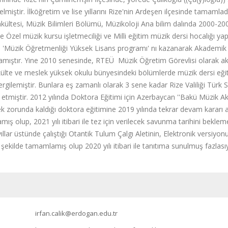
lmiştir. İlköğretim ve lise yıllarını Rize'nin Ardeşen ilçesinde tamamlad
kültesi, Müzik Bilimleri Bölümü, Müzikoloji Ana bilim dalında 2000-200
ile Özel müzik kursu işletmeciliği ve Milli eğitim müzik dersi hocalığı ya
si 'Müzik Öğretmenliği Yüksek Lisans programı' nı kazanarak Akademik 
amıştır. Yine 2010 senesinde, RTEÜ Müzik Öğretim Görevlisi olarak ak
fakülte ve meslek yüksek okulu bünyesindeki bölümlerde müzik dersi eği
ergilemiştir. Bunlara eş zamanlı olarak 3 sene kadar Rize Valiliği Tür
miştir. 2012 yılında Doktora Eğitimi için Azerbaycan ''Bakü Müzik Akad
 zorunda kaldığı doktora eğitimine 2019 yılında tekrar devam kararı alar
ş olup, 2021 yılı itibari ile tez için verilecek savunma tarihini bekleme
llar üstünde çalıştığı Otantik Tulum Çalgı Aletinin, Elektronik versiyonu
r şekilde tamamlamış olup 2020 yılı itibari ile tanıtıma sunulmuş fazlası
irfan.calik@erdogan.edu.tr