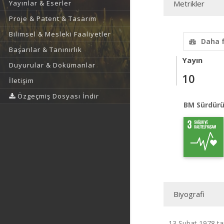
Yayınlar & Eserler
Metrikler
Proje & Patent & Tasarım
Bilimsel & Mesleki Faaliyetler
Daha 
Başarılar & Tanınırlık
Yayın
Duyurular & Dokümanlar
10
İletişim
Özgeçmiş Dosyası İndir
BM Sürdürü
Biyografi
13 Şubat 1978 tar