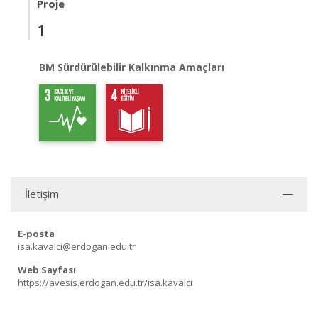
Proje
1
BM Sürdürülebilir Kalkınma Amaçları
İletişim
E-posta
isa.kavalci@erdogan.edu.tr
Web Sayfası
https://avesis.erdogan.edu.tr/isa.kavalci