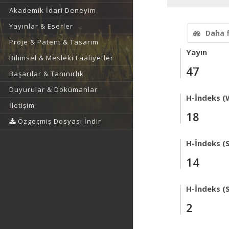
Akademik İdari Deneyim
Yayınlar & Eserler
Daha 
Proje & Patent & Tasarım
Yayın
Bilimsel & Mesleki Faaliyetler
47
Başarılar & Tanınırlık
Duyurular & Dokümanlar
H-İndeks (
İletişim
18
Özgeçmiş Dosyası İndir
H-İndeks (
14
H-İndeks (
2