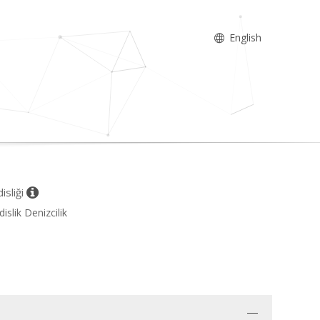
English
isliği
slik Denizcilik