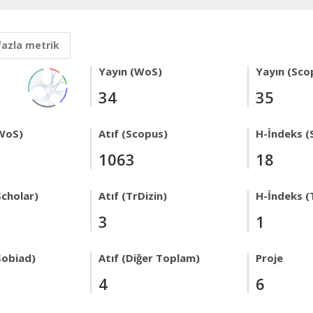
fazla metrik
Yayın (WoS)
Yayın (Sco
34
35
WoS)
Atıf (Scopus)
H-İndeks (
1063
18
Scholar)
Atıf (TrDizin)
H-İndeks (
3
1
Sobiad)
Atıf (Diğer Toplam)
Proje
4
6