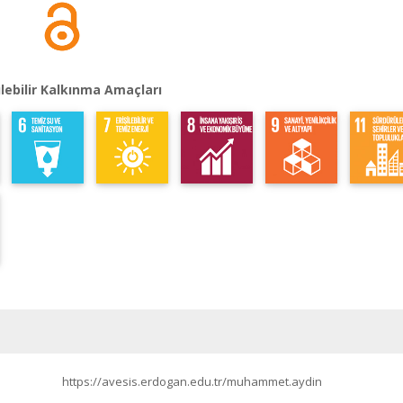
lebilir Kalkınma Amaçları
https://avesis.erdogan.edu.tr/muhammet.aydin