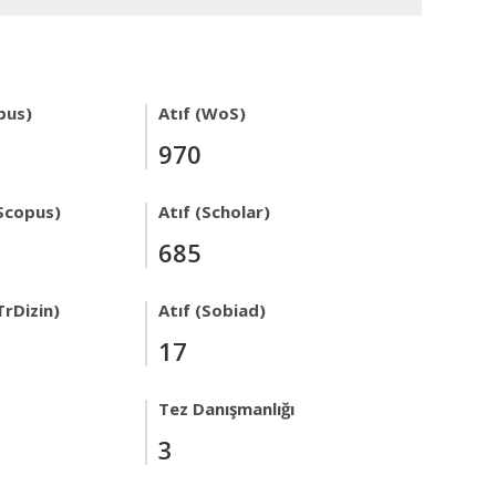
pus)
Atıf (WoS)
970
Scopus)
Atıf (Scholar)
685
TrDizin)
Atıf (Sobiad)
17
Tez Danışmanlığı
3