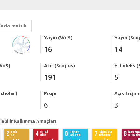
fazla metrik
Yayın (WoS)
Yayın (Sco
16
14
WoS)
Atıf (Scopus)
H-İndeks (
191
5
Scholar)
Proje
Açık Erişim
6
3
lebilir Kalkınma Amaçları