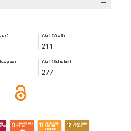
pus)
Atıf (WoS)
211
Scopus)
Atıf (Scholar)
277