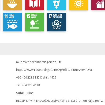
munevver.oral@erdogan.edu.tr
https://www.researchgate.net/profile/Munevver_Oral
+90 464 223 3385
Dahili: 1425
+90 464 223 4118
Sufak, 3.kat
RECEP TAYYİP ERDOĞAN ÜNİVERSİTESİ Su Ürünleri Fakültesi Zihn