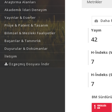
Metrikler
Araştırma Alanları
Akademik İdari Deneyim
Yayınlar & Eserler
Daha 
Proje & Patent & Tasarım
Yayın
Bilimsel & Mesleki Faaliyetler
42
Başarılar & Tanınırlık
Duyurular & Dokümanlar
H-İndeks (
İletişim
7
Özgeçmiş Dosyası İndir
H-İndeks (
7
BM Sürdürü